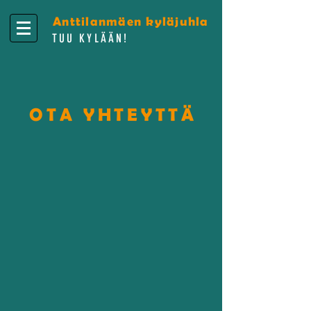
Anttilanmäen kyläjuhla
TUU KYLÄÄN!
OTA YHTEYTTÄ