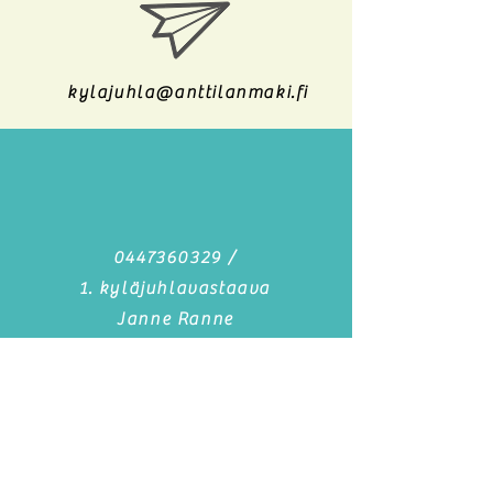
kylajuhla@anttilanmaki.fi
0447360329
/
1. kyläjuhlavastaava
Janne Ranne